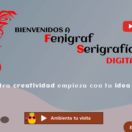
BIENVENIDOS A
F
enigraf
S
er
igrafí
DIGIT
tra
creatividad
empieza con tu
idea
Ambienta tu visita