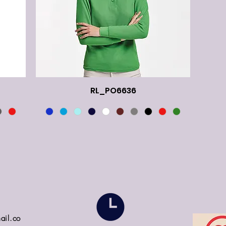
RL_PO6636
ail.co