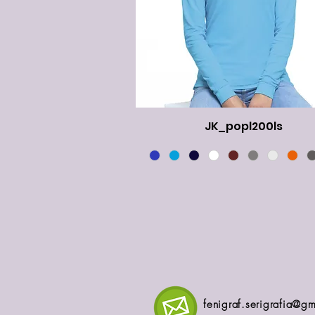
JK_popl200ls
fenigraf.serigrafia@gm