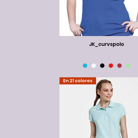
JK_curvspolo
En 21 colores