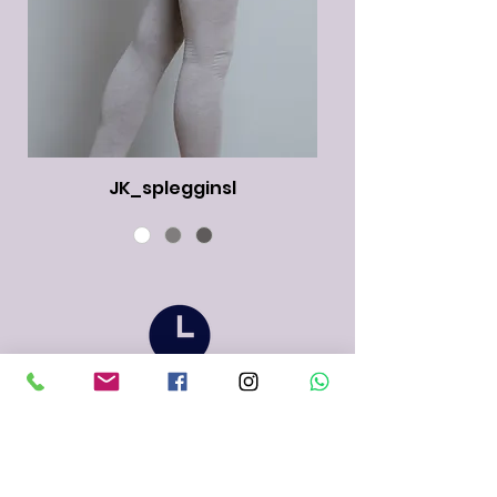
JK_splegginsl
HORARIO
De lunes a
miércoles: