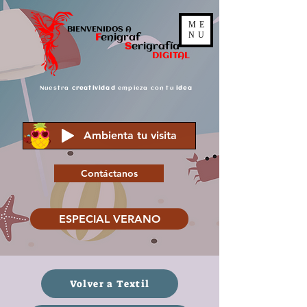
ME
BIENVENIDOS A
NU
F
enigraf
S
er
igrafía
DIGITAL
Nuestra
creatividad
empieza con tu
idea
Ambienta tu visita
Contáctanos
ESPECIAL VERANO
Volver a Textil