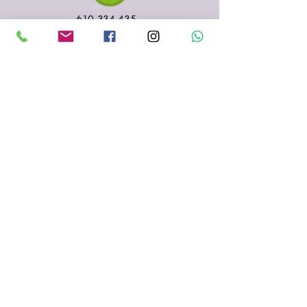
610 334 435
935 153 687
Sabadell
(Barcelona)
fenigraf.serigrafia@gmail.com