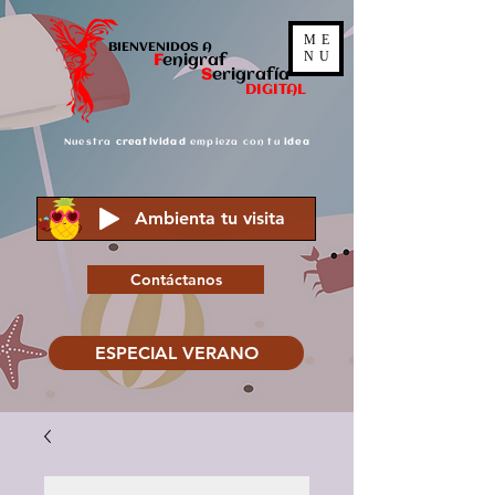
ME
BIENVENIDOS A
NU
F
enigraf
S
er
igrafía
DIGITAL
Nuestra
creatividad
empieza con tu
idea
Ambienta tu visita
Contáctanos
ESPECIAL VERANO