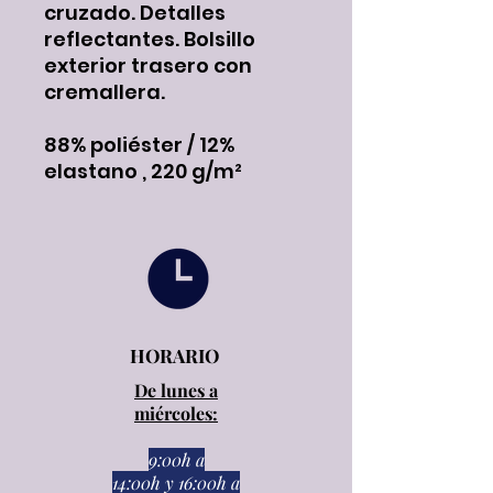
cruzado. Detalles
reflectantes. Bolsillo
exterior trasero con
cremallera.
88% poliéster / 12%
elastano , 220 g/m²
HORARIO
De lunes a
miércoles:
9:00h a
14:00h
y
16:00h a