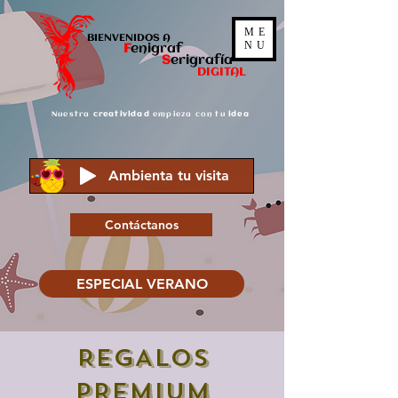
ME
BIENVENIDOS A
NU
F
enigraf
S
er
igrafía
DIGITAL
Nuestra
creatividad
empieza con tu
idea
Ambienta tu visita
Contáctanos
ESPECIAL VERANO
REGALOS
PREMIUM