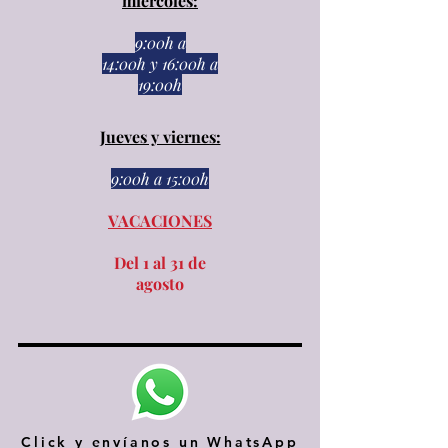
miércoles:
9:00h a
14:00h
y
16:00h a
19:00h
Jueves y viernes:
9:00h a 15:00h​​
VACACIONES
Del 1 al 31 de
agosto
Click y envíanos un WhatsApp