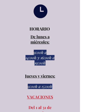
HORARIO
De lunes a
miércoles:
9:00h a
14:00h
y
16:00h a
19:00h
Jueves y viernes:
9:00h a 15:00h​​
VACACIONES
Del 1 al 31 de