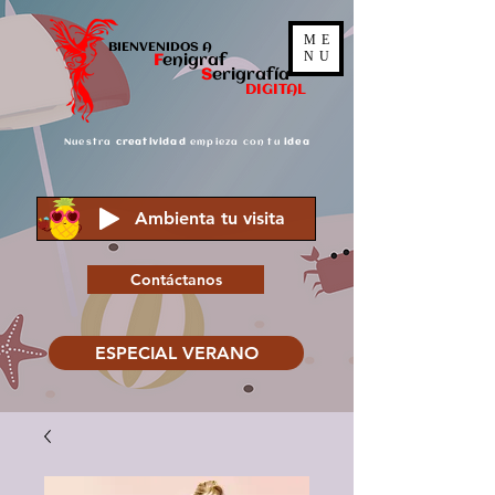
ME
BIENVENIDOS A
NU
F
enigraf
S
er
igrafía
DIGITAL
Nuestra
creatividad
empieza con tu
idea
Ambienta tu visita
Contáctanos
ESPECIAL VERANO