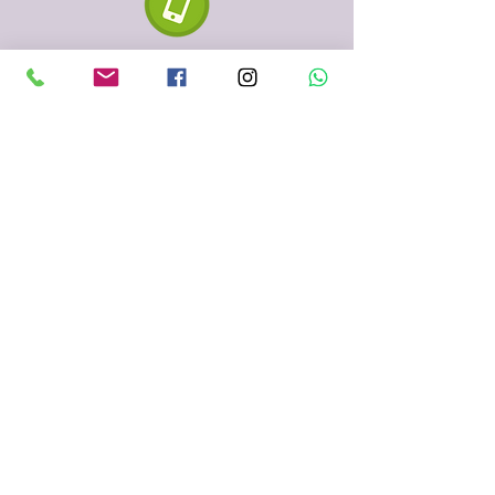
610 334 435
935 153 687
Sabadell
(Barcelona)
fenigraf.serigrafia@gmail.com