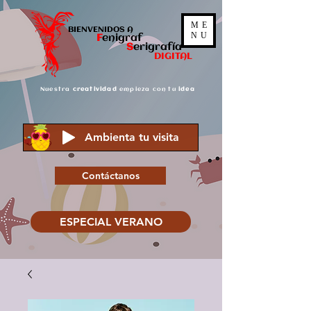
ME
BIENVENIDOS A
NU
F
enigraf
S
er
igrafía
DIGITAL
Nuestra
creatividad
empieza con tu
idea
Ambienta tu visita
Contáctanos
ESPECIAL VERANO