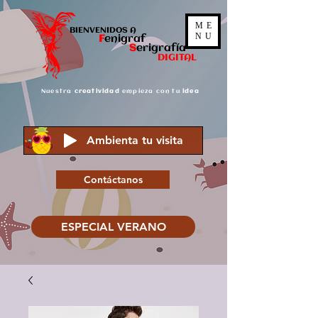
ME
BIENVENIDOS A
NU
F
enigraf
S
er
igrafía
DIGITAL
Nuestra
creatividad
empieza con tu
idea
Ambienta tu visita
Contáctanos
ESPECIAL VERANO