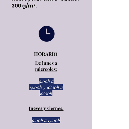
300 g/m².
HORARIO
De lunes a
miércoles:
9:00h a
14:00h
y
16:00h a
19:00h
Jueves y viernes:
9:00h a 15:00h​​