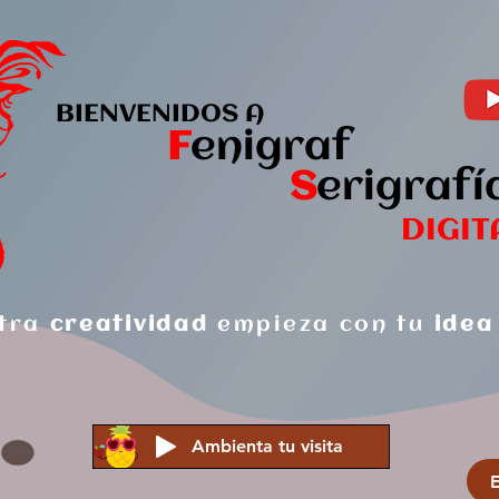
BIENVENIDOS A
F
enigraf
S
er
igrafí
DIGIT
tra
creatividad
empieza con tu
idea
Ambienta tu visita