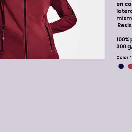
en co
later
mismo
Resis
100% 
300 g
Color
*