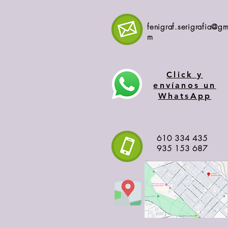
fenigraf.serigrafia@gm
m
Click y
envíanos un
WhatsApp
610 334 435
935 153 687