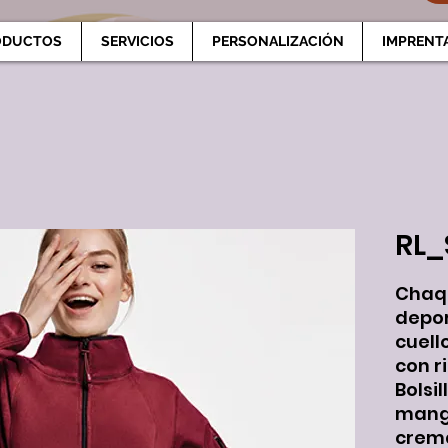
ODUCTOS
SERVICIOS
PERSONALIZACIÓN
IMPRENT
RL_
Chaqu
deport
cuell
con r
Bolsi
manga
crema