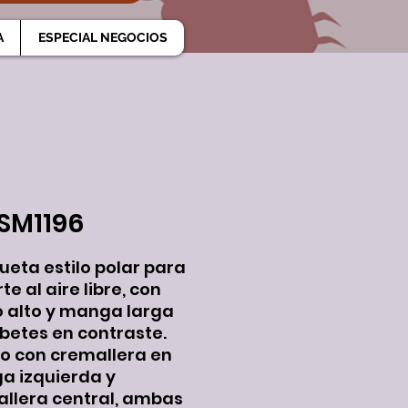
A
ESPECIAL NEGOCIOS
SM1196
eta estilo polar para
e al aire libre, con
o alto y manga larga
ibetes en contraste.
llo con cremallera en
 izquierda y
llera central, ambas