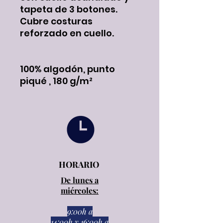
tapeta de 3 botones.
Cubre costuras
reforzado en cuello.
100% algodón, punto
piqué , 180 g/m²
HORARIO
De lunes a
miércoles:
9:00h a
14:00h
y
16:00h a