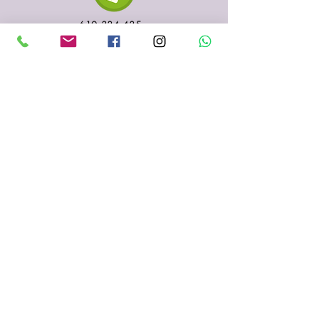
610 334 435
935 153 687
Sabadell
(Barcelona)
fenigraf.serigrafia@gmail.com