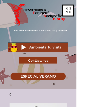
ME
BIENVENIDOS A
NU
F
enigraf
S
er
igrafía
DIGITAL
Nuestra
creatividad
empieza con tu
idea
Ambienta tu visita
Contáctanos
ESPECIAL VERANO