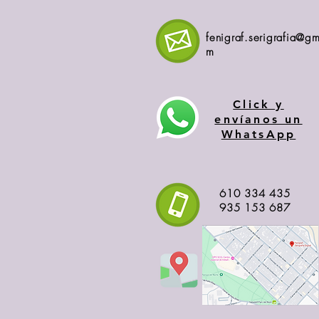
fenigraf.serigrafia@gm
m
Click y
envíanos un
WhatsApp
610 334 435
935 153 687