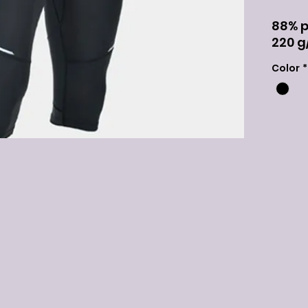
88% p
220 g
Color
*