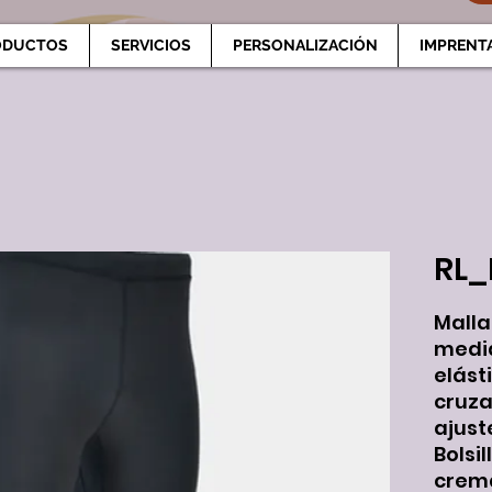
ODUCTOS
SERVICIOS
PERSONALIZACIÓN
IMPRENT
RL_
Malla
media
elást
cruza
ajust
Bolsil
crema