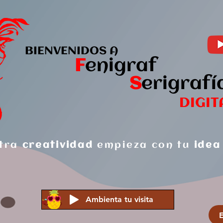
BIENVENIDOS A
F
enigraf
S
er
igrafí
DIGIT
tra
creatividad
empieza con tu
idea
Ambienta tu visita