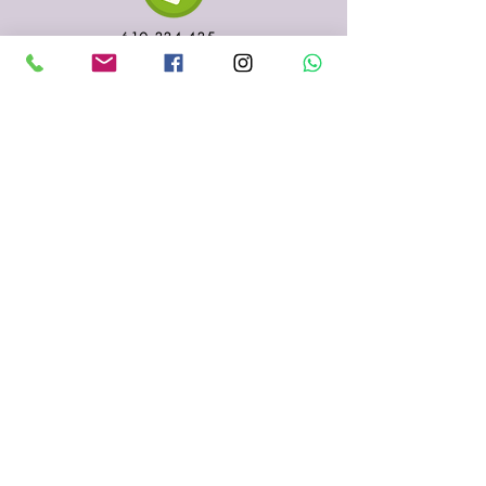
610 334 435
935 153 687
Sabadell
(Barcelona)
fenigraf.serigrafia@gmail.com