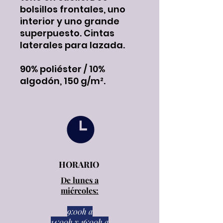
bolsillos frontales, uno
interior y uno grande
superpuesto. Cintas
laterales para lazada.
90% poliéster / 10%
algodón, 150 g/m².
HORARIO
De lunes a
miércoles:
9:00h a
14:00h
y
16:00h a