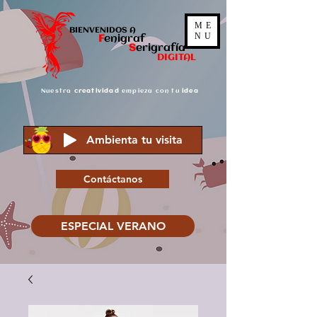
ME
BIENVENIDOS A
NU
F
enigraf
S
er
igrafía
DIGITAL
Nuestra
creatividad
empieza con tu
idea
Ambienta tu visita
Contáctanos
ESPECIAL VERANO