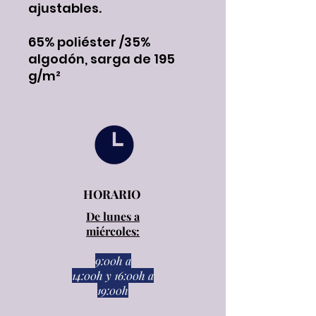
ajustables.
65% poliéster /35%
algodón, sarga de 195
g/m²
HORARIO
De lunes a
miércoles:
9:00h a
14:00h
y
16:00h a
19:00h