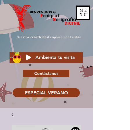
ME
BIENVENIDOS A
NU
F
enigraf
S
er
igrafía
DIGITAL
Nuestra
creatividad
empieza con tu
idea
Ambienta tu visita
Contáctanos
ESPECIAL VERANO