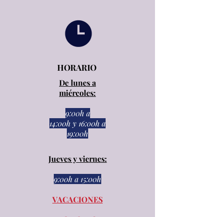
HORARIO
De lunes a
miércoles:
9:00h a
14:00h
y
16:00h a
19:00h
Jueves y viernes:
9:00h a 15:00h​​
VACACIONES