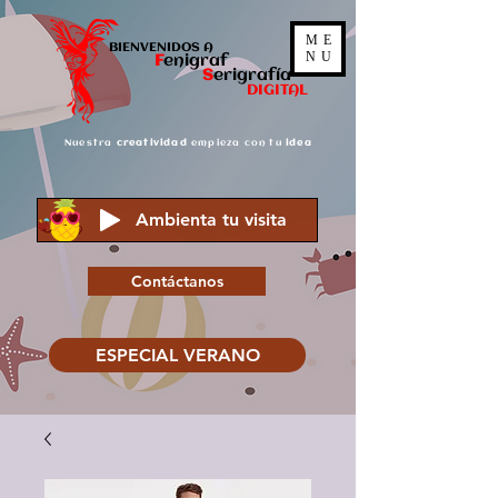
ME
BIENVENIDOS A
NU
F
enigraf
S
er
igrafía
DIGITAL
Nuestra
creatividad
empieza con tu
idea
Ambienta tu visita
Contáctanos
ESPECIAL VERANO