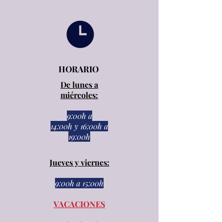
HORARIO
De lunes a
miércoles:
9:00h a
14:00h
y
16:00h a
19:00h
Jueves y viernes:
9:00h a 15:00h​​
VACACIONES