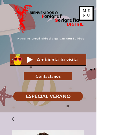
ME
BIENVENIDOS A
NU
F
enigraf
S
er
igrafía
DIGITAL
Nuestra
creatividad
empieza con tu
idea
Ambienta tu visita
Contáctanos
ESPECIAL VERANO