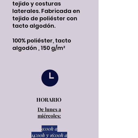
tejido y costuras
laterales. Fabricada en
tejido de poliéster con
tacto algodón.
100% poliéster, tacto
algodón , 150 g/m²
HORARIO
De lunes a
miércoles:
9:00h a
14:00h
y
16:00h a