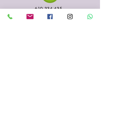
610 334 435
935 153 687
Sabadell
(Barcelona)
fenigraf.serigrafia@gmail.com