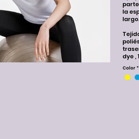
parte
la es
largo
Tejid
poliés
trase
dye ,
Color
*