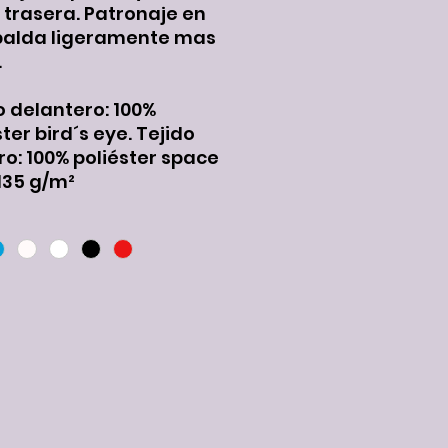
 trasera. Patronaje en
palda ligeramente mas
.
o delantero: 100%
ter bird´s eye. Tejido
ro: 100% poliéster space
 135 g/m²