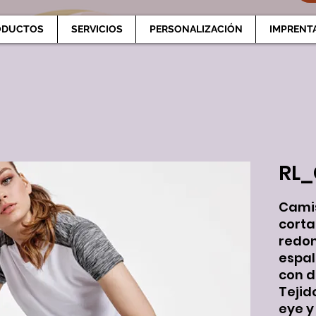
ODUCTOS
SERVICIOS
PERSONALIZACIÓN
IMPRENT
RL
Cami
corta
redo
espa
con d
Tejido
eye y