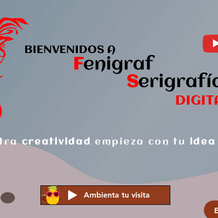
BIENVENIDOS A
F
enigraf
S
er
igrafí
DIGIT
tra
creatividad
empieza con tu
idea
Ambienta tu visita