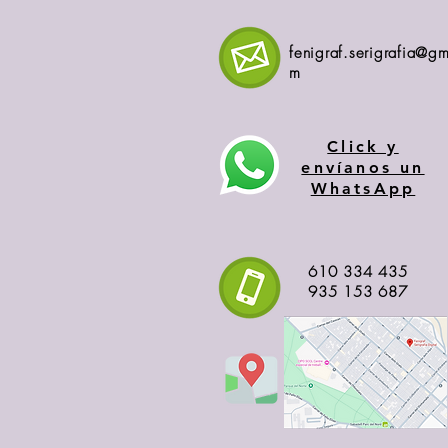
fenigraf.serigrafia@gm
m
Click y
envíanos un
WhatsApp
610 334 435
935 153 687