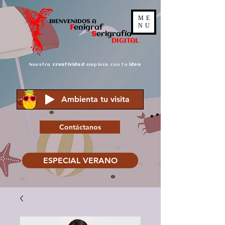
ME
BIENVENIDOS A
NU
F
enigraf
S
er
igrafía
DIGITAL
Nuestra
creatividad
empieza con tu
idea
Ambienta tu visita
Contáctanos
ESPECIAL VERANO