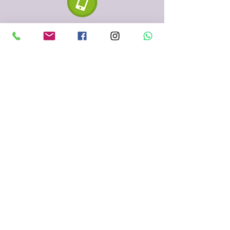
610 334 435
935 153 687
Sabadell
(Barcelona)
fenigraf.serigrafia@gmail.com