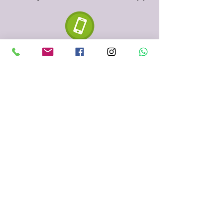
610 334 435
935 153 687
Sabadell
(Barcelona)
fenigraf.serigrafia@gmail.com