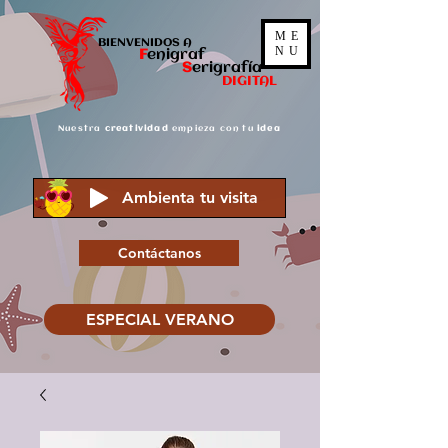
ME
BIENVENIDOS A
NU
F
enigraf
S
er
igrafía
DIGITAL
Nuestra
creatividad
empieza con tu
idea
Ambienta tu visita
Contáctanos
ESPECIAL VERANO