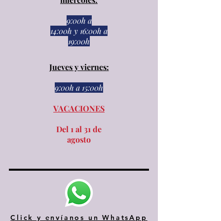
9:00h a
14:00h
y
16:00h a
19:00h
Jueves y viernes:
9:00h a 15:00h​​
VACACIONES
Del 1 al 31 de
agosto
Click y envíanos un WhatsApp