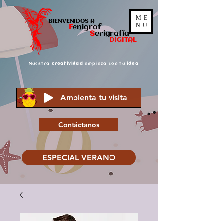
ME
BIENVENIDOS A
NU
F
enigraf
S
er
igrafía
DIGITAL
Nuestra
creatividad
empieza con tu
idea
Ambienta tu visita
Contáctanos
ESPECIAL VERANO