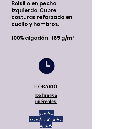
Bolsillo en pecho
izquierdo. Cubre
costuras reforzado en
cuello y hombros.
100% algodón , 165 g/m²
HORARIO
De lunes a
miércoles:
9:00h a
14:00h
y
16:00h a
19:00h