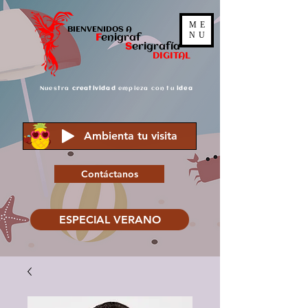
ME
BIENVENIDOS A
NU
F
enigraf
S
er
igrafía
DIGITAL
Nuestra
creatividad
empieza con tu
idea
Ambienta tu visita
Contáctanos
ESPECIAL VERANO