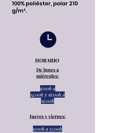
100% poliéster, polar 210
g/m².
HORARIO
De lunes a
miércoles:
9:00h a
14:00h
y
16:00h a
19:00h
Jueves y viernes:
9:00h a 15:00h​​