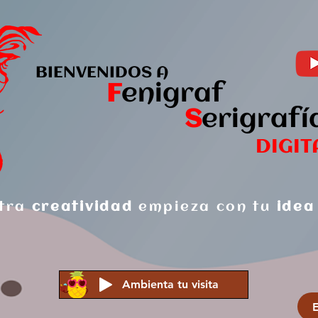
BIENVENIDOS A
F
enigraf
S
er
igrafí
DIGIT
tra
creatividad
empieza con tu
idea
Ambienta tu visita