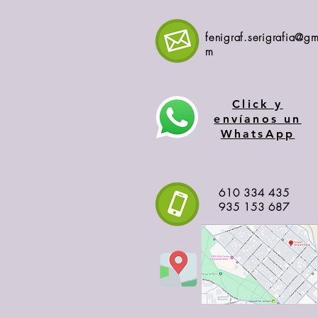
fenigraf.serigrafia@gm
m
Click y
envíanos un
WhatsApp
610 334 435
935 153 687