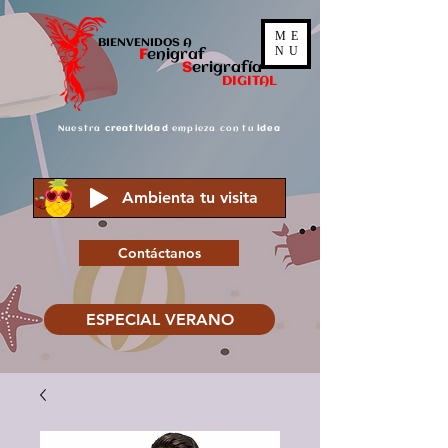
ME
BIENVENIDOS A
NU
F
enigraf
S
er
igrafía
DIGITAL
Nuestra
creatividad
empieza con tu
idea
Ambienta tu visita
Contáctanos
ESPECIAL VERANO