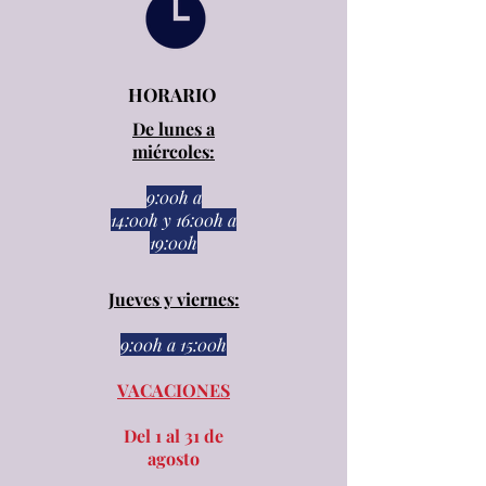
HORARIO
De lunes a
miércoles:
9:00h a
14:00h
y
16:00h a
19:00h
Jueves y viernes:
9:00h a 15:00h​​
VACACIONES
Del 1 al 31 de
agosto