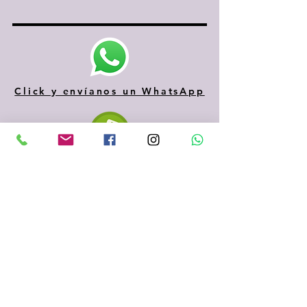
Click y envíanos un WhatsApp
610 334 435
935 153 687
Sabadell
(Barcelona)