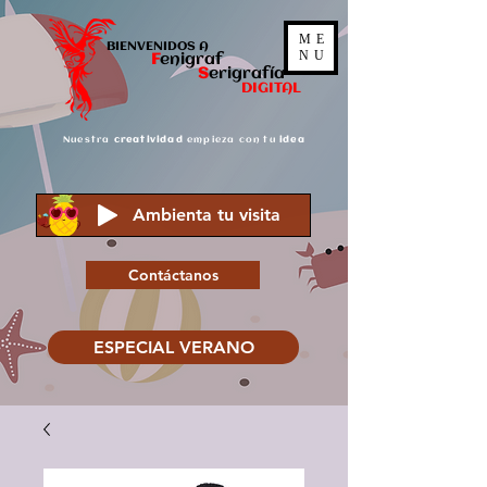
ME
BIENVENIDOS A
NU
F
enigraf
S
er
igrafía
DIGITAL
Nuestra
creatividad
empieza con tu
idea
Ambienta tu visita
Contáctanos
ESPECIAL VERANO