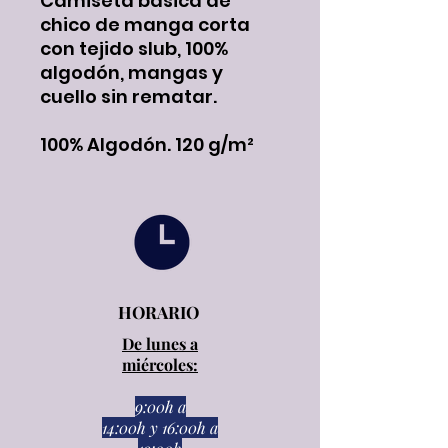
Camiseta básica de
chico de manga corta
con tejido slub, 100%
algodón, mangas y
cuello sin rematar.
100% Algodón. 120 g/m²
HORARIO
De lunes a
miércoles:
9:00h a
14:00h
y
16:00h a