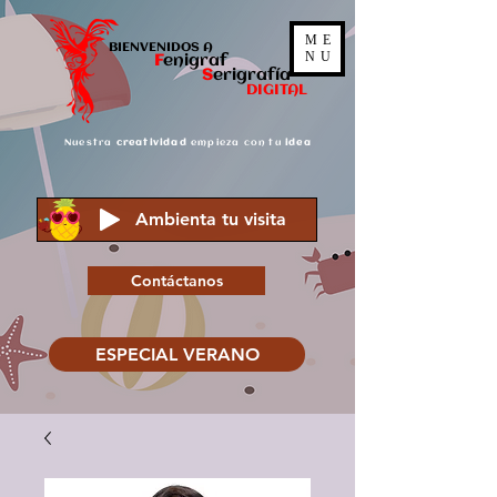
ME
BIENVENIDOS A
NU
F
enigraf
S
er
igrafía
DIGITAL
Nuestra
creatividad
empieza con tu
idea
Ambienta tu visita
Contáctanos
ESPECIAL VERANO