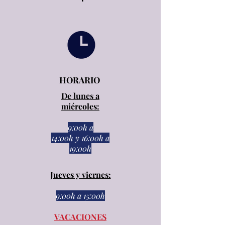
HORARIO
De lunes a
miércoles:
9:00h a
14:00h
y
16:00h a
19:00h
Jueves y viernes:
9:00h a 15:00h​​
VACACIONES