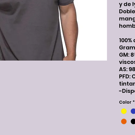
y de l
Doble
manga
homb
100% 
Grama
GM: 8
visco
AS: 9
PFD: 
tinta
-Disp
Color
*