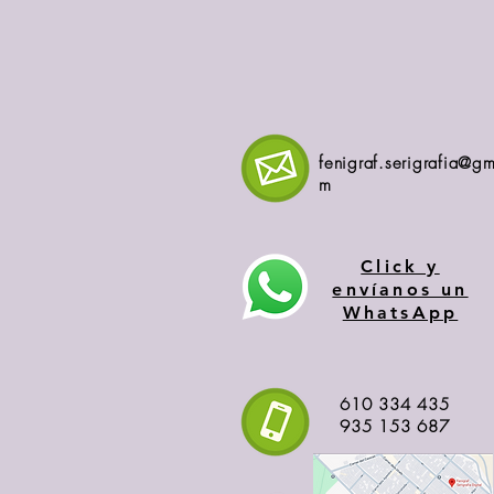
fenigraf.serigrafia@gm
m
Click y
envíanos un
WhatsApp
610 334 435
935 153 687