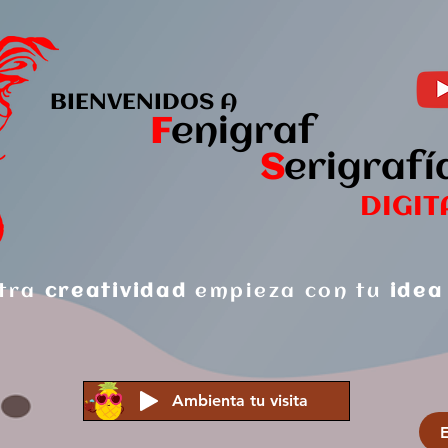
BIENVENIDOS A
F
enigraf
S
er
igrafí
DIGIT
tra
creatividad
empieza con tu
idea
Ambienta tu visita