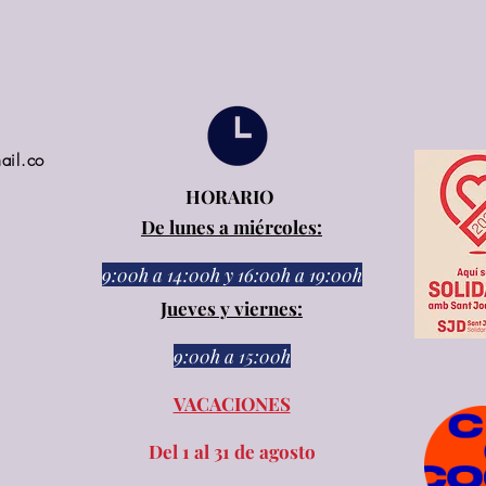
ail.co
HORARIO
De lunes a miércoles:
9:00h a 14:00h
y
16:00h a 19:00h
Jueves y viernes:
9:00h a 15:00h​​
VACACIONES
Del 1 al 31 de agosto