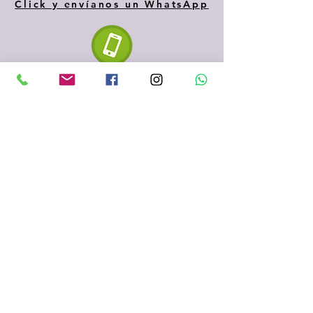
Click y envíanos un WhatsApp
610 334 435
935 153 687
Sabadell
(Barcelona)
fenigraf.serigrafia@gmail.com