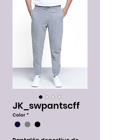
JK_swpantscff
Color
*