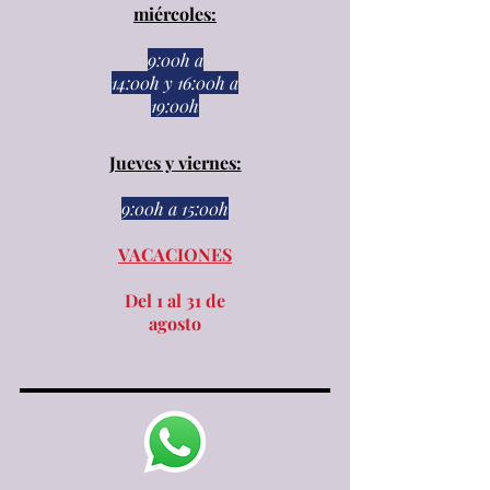
miércoles:
9:00h a
14:00h
y
16:00h a
19:00h
Jueves y viernes:
9:00h a 15:00h​​
VACACIONES
Del 1 al 31 de
agosto