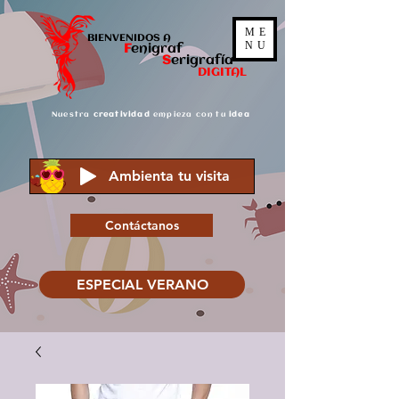
ME
BIENVENIDOS A
NU
F
enigraf
S
er
igrafía
DIGITAL
Nuestra
creatividad
empieza con tu
idea
Ambienta tu visita
Contáctanos
ESPECIAL VERANO