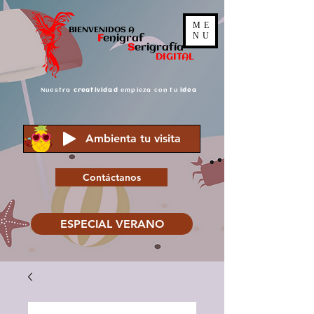
ME
BIENVENIDOS A
NU
F
enigraf
S
er
igrafía
DIGITAL
Nuestra
creatividad
empieza con tu
idea
Ambienta tu visita
Contáctanos
ESPECIAL VERANO