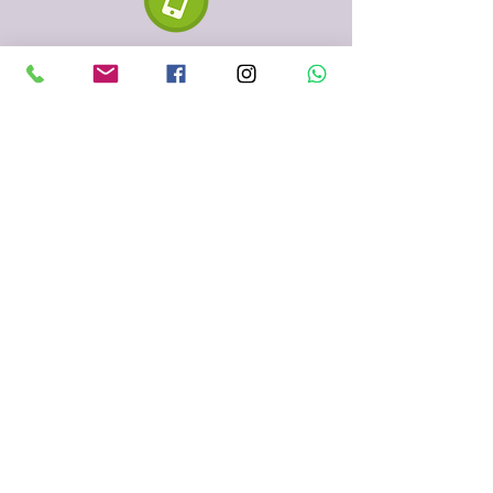
610 334 435
935 153 687
Sabadell
(Barcelona)
fenigraf.serigrafia@gmail.com