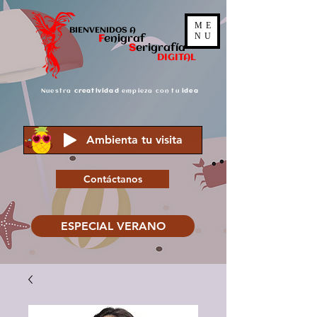
ME
BIENVENIDOS A
NU
F
enigraf
S
er
igrafía
DIGITAL
Nuestra
creatividad
empieza con tu
idea
Ambienta tu visita
Contáctanos
ESPECIAL VERANO