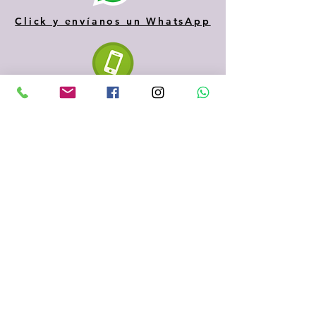
Click y envíanos un WhatsApp
610 334 435
935 153 687
Sabadell
(Barcelona)
fenigraf.serigrafia@gmail.com